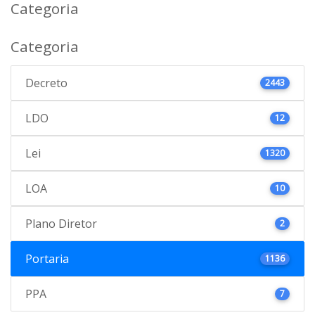
Categoria
Categoria
Decreto
2443
LDO
12
Lei
1320
LOA
10
Plano Diretor
2
Portaria
1136
PPA
7