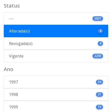
Status
---
2627
Alterada(o)
4
Revogada(o)
4
Vigente
2293
Ano
1997
50
1998
21
1999
72