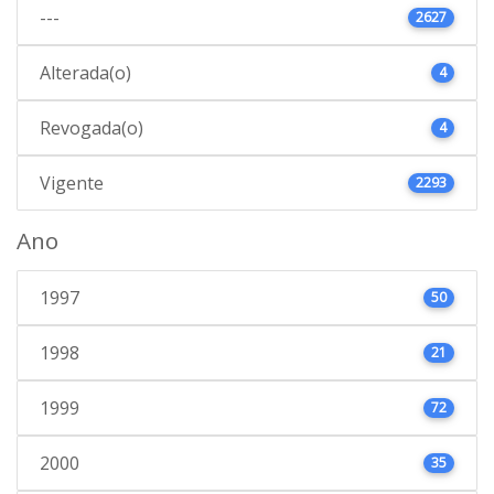
---
2627
Alterada(o)
4
Revogada(o)
4
Vigente
2293
Ano
1997
50
1998
21
1999
72
2000
35