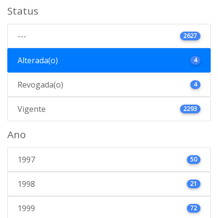
Status
---
2627
Alterada(o)
4
Revogada(o)
4
Vigente
2293
Ano
1997
50
1998
21
1999
72