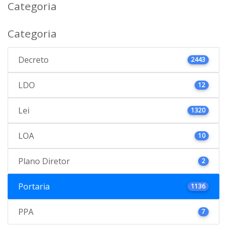
Categoria
Categoria
Decreto
2443
LDO
12
Lei
1320
LOA
10
Plano Diretor
2
Portaria
1136
PPA
7