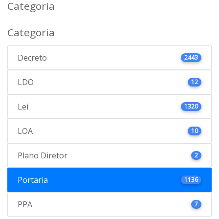
Categoria
Categoria
Decreto
2443
LDO
12
Lei
1320
LOA
10
Plano Diretor
2
Portaria
1136
PPA
7