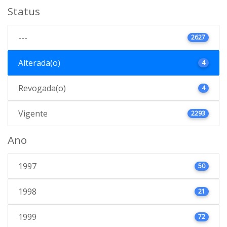
Status
---
2627
Alterada(o)
4
Revogada(o)
4
Vigente
2293
Ano
1997
50
1998
21
1999
72