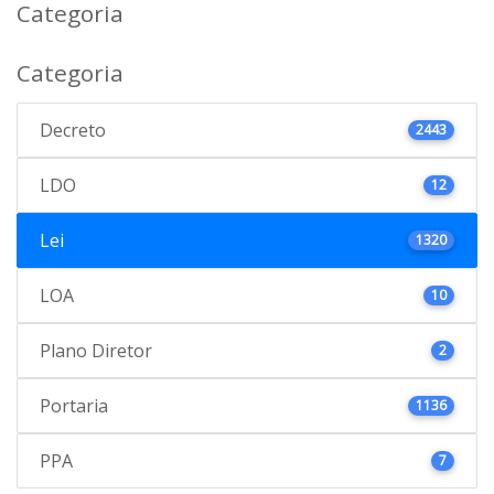
Categoria
Categoria
Decreto
2443
LDO
12
Lei
1320
LOA
10
Plano Diretor
2
Portaria
1136
PPA
7