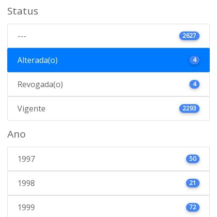
Status
---
2627
Alterada(o)
4
Revogada(o)
4
Vigente
2293
Ano
1997
50
1998
21
1999
72