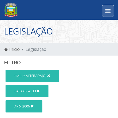
LEGISLAÇÃO
Início
Legislação
FILTRO
ALTERADA(O)
STATUS:
LEI
CATEGORIA:
2006
ANO: