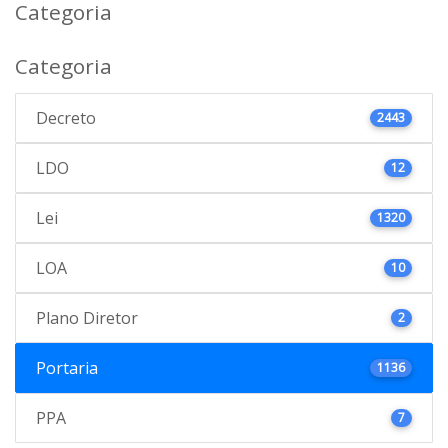
Categoria
Categoria
Decreto
2443
LDO
12
Lei
1320
LOA
10
Plano Diretor
2
Portaria
1136
PPA
7