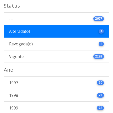
Status
---
2627
Alterada(o)
4
Revogada(o)
4
Vigente
2293
Ano
1997
50
1998
21
1999
72