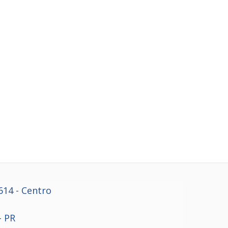
614
- Centro
- PR