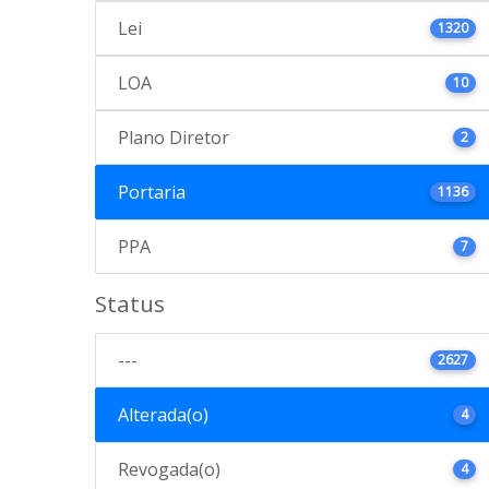
Lei
1320
LOA
10
Plano Diretor
2
Portaria
1136
PPA
7
Status
---
2627
Alterada(o)
4
Revogada(o)
4