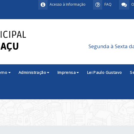
Acesso à Informação
FAQ
O
Segunda à Sexta d
erno
Administração
Imprensa
Lei Paulo Gustavo
S