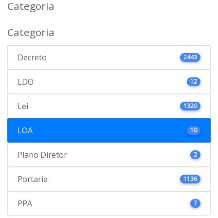
Categoria
Categoria
Decreto
2443
LDO
12
Lei
1320
LOA
10
Plano Diretor
2
Portaria
1136
PPA
7