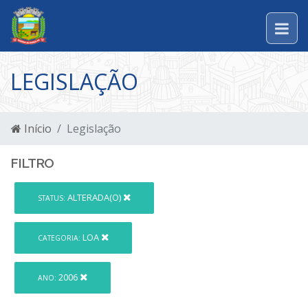
LEGISLAÇÃO
Início
Legislação
FILTRO
ALTERADA(O)
STATUS:
LOA
CATEGORIA:
2006
ANO: