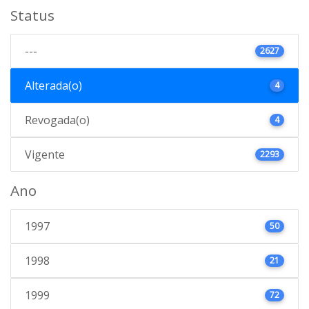
Status
---
2627
Alterada(o)
4
Revogada(o)
4
Vigente
2293
Ano
1997
50
1998
21
1999
72