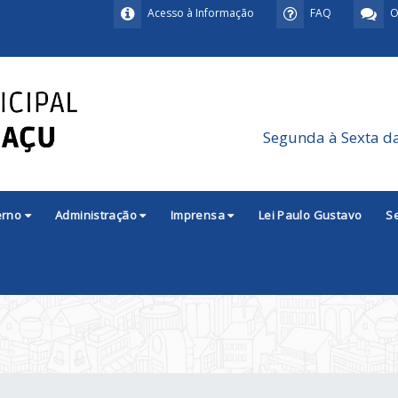
Acesso à Informação
FAQ
O
Segunda à Sexta d
erno
Administração
Imprensa
Lei Paulo Gustavo
S