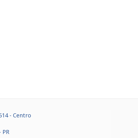
614
- Centro
- PR