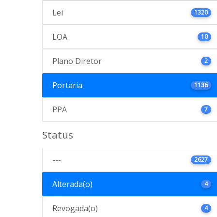
Lei
1320
LOA
10
Plano Diretor
2
Portaria
1136
PPA
7
Status
---
2627
Alterada(o)
4
Revogada(o)
4