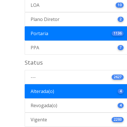
LOA
10
Plano Diretor
2
Portaria
1136
PPA
7
Status
---
2627
Alterada(o)
4
Revogada(o)
4
Vigente
2293