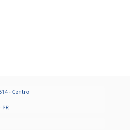
614
- Centro
- PR