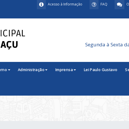
Acesso à Informação
FAQ
O
Segunda à Sexta d
erno
Administração
Imprensa
Lei Paulo Gustavo
S