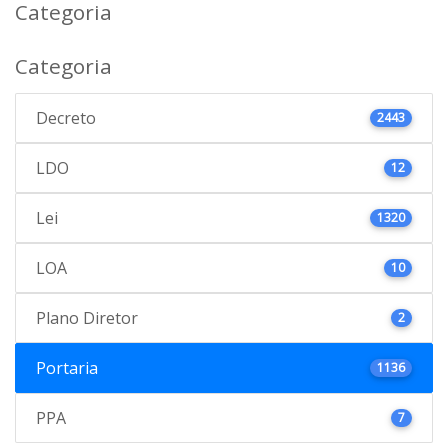
Categoria
Categoria
Decreto
2443
LDO
12
Lei
1320
LOA
10
Plano Diretor
2
Portaria
1136
PPA
7