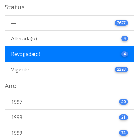
Status
---
2627
Alterada(o)
4
Revogada(o)
4
Vigente
2293
Ano
1997
50
1998
21
1999
72