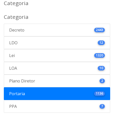
Categoria
Categoria
Decreto
2443
LDO
12
Lei
1320
LOA
10
Plano Diretor
2
Portaria
1136
PPA
7