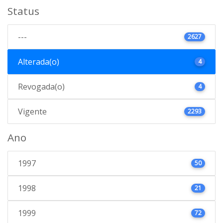
Status
---
2627
Alterada(o)
4
Revogada(o)
4
Vigente
2293
Ano
1997
50
1998
21
1999
72