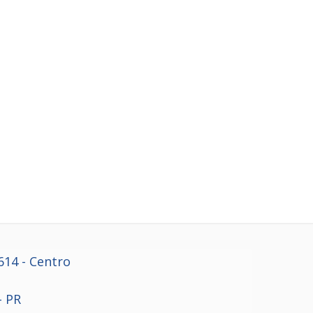
614
- Centro
- PR