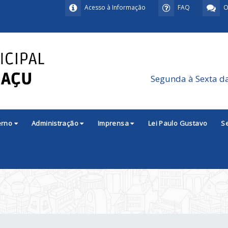
Acesso à Informação
FAQ
O
Segunda à Sexta d
erno
Administração
Imprensa
Lei Paulo Gustavo
S