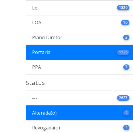
Lei
1320
LOA
10
Plano Diretor
2
Portaria
1136
PPA
7
Status
---
2627
Alterada(o)
4
Revogada(o)
4