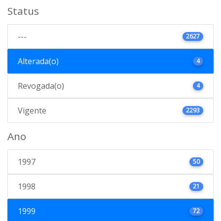
Status
---
2627
Alterada(o)
4
Revogada(o)
4
Vigente
2293
Ano
1997
50
1998
21
1999
72