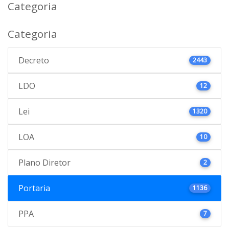
Categoria
Categoria
Decreto
2443
LDO
12
Lei
1320
LOA
10
Plano Diretor
2
Portaria
1136
PPA
7