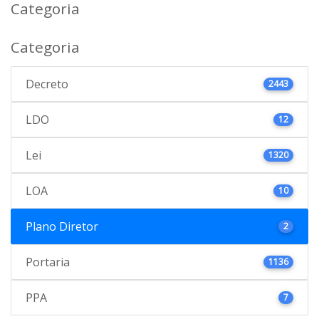
Categoria
Categoria
Decreto
2443
LDO
12
Lei
1320
LOA
10
Plano Diretor
2
Portaria
1136
PPA
7