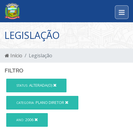
LEGISLAÇÃO
Início
Legislação
FILTRO
ALTERADA(O)
STATUS:
PLANO DIRETOR
CATEGORIA:
2006
ANO: