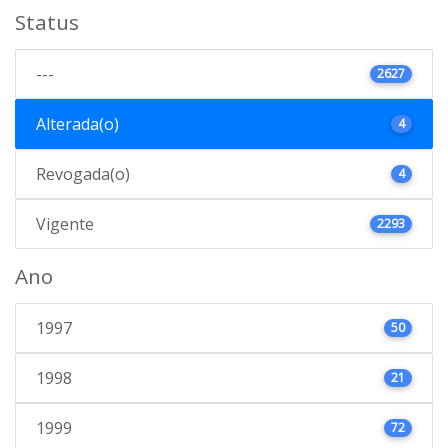
Status
---
2627
Alterada(o)
4
Revogada(o)
4
Vigente
2293
Ano
1997
50
1998
21
1999
72