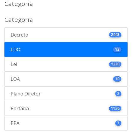
Categoria
Categoria
Decreto
2443
LDO
12
Lei
1320
LOA
10
Plano Diretor
2
Portaria
1136
PPA
7