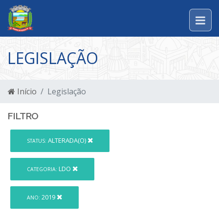
LEGISLAÇÃO
Início
Legislação
FILTRO
ALTERADA(O)
STATUS:
LDO
CATEGORIA:
2019
ANO: