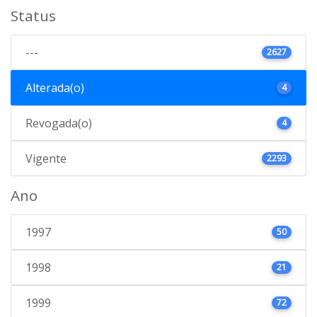
Status
---
2627
Alterada(o)
4
Revogada(o)
4
Vigente
2293
Ano
1997
50
1998
21
1999
72