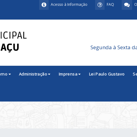
Acesso à Informação
FAQ
O
Segunda à Sexta d
erno
Administração
Imprensa
Lei Paulo Gustavo
S