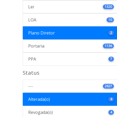
Lei
1320
LOA
10
Plano Diretor
2
Portaria
1136
PPA
7
Status
---
2627
Alterada(o)
4
Revogada(o)
4