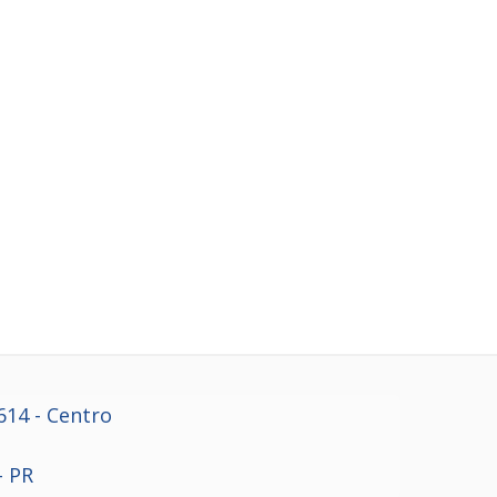
614
- Centro
- PR