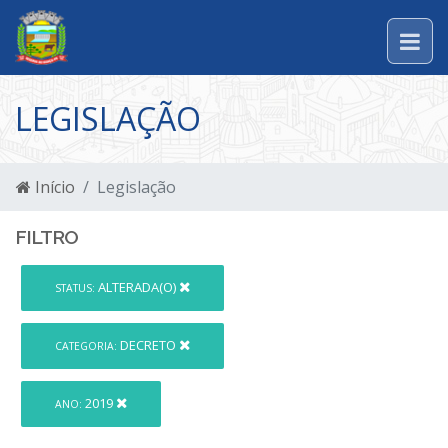
LEGISLAÇÃO
Início
Legislação
FILTRO
ALTERADA(O)
STATUS:
DECRETO
CATEGORIA:
2019
ANO: