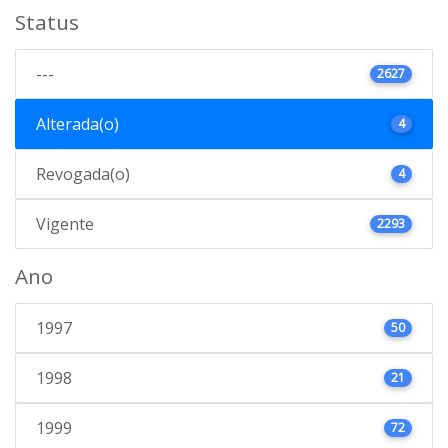
Status
---
2627
Alterada(o)
4
Revogada(o)
4
Vigente
2293
Ano
1997
50
1998
21
1999
72