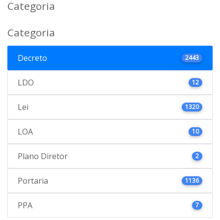
Categoria
Categoria
Decreto
2443
LDO
12
Lei
1320
LOA
10
Plano Diretor
2
Portaria
1136
PPA
7