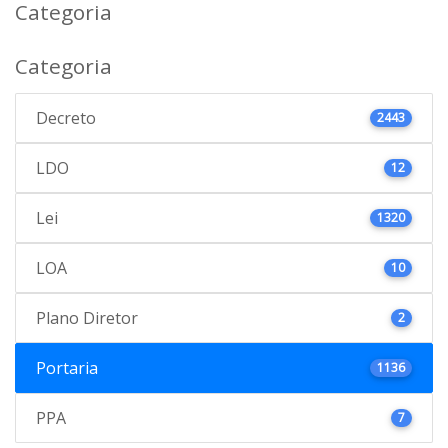
Categoria
Categoria
Decreto
2443
LDO
12
Lei
1320
LOA
10
Plano Diretor
2
Portaria
1136
PPA
7