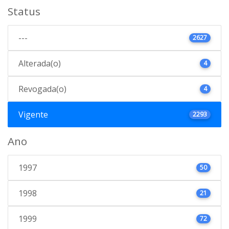
Status
---
2627
Alterada(o)
4
Revogada(o)
4
Vigente
2293
Ano
1997
50
1998
21
1999
72