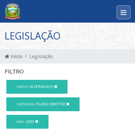
LEGISLAÇÃO
Início
Legislação
FILTRO
ALTERADA(O)
STATUS:
PLANO DIRETOR
CATEGORIA:
2003
ANO: