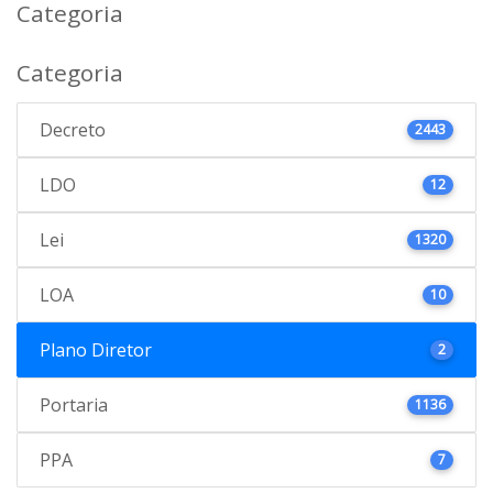
Categoria
Categoria
Decreto
2443
LDO
12
Lei
1320
LOA
10
Plano Diretor
2
Portaria
1136
PPA
7