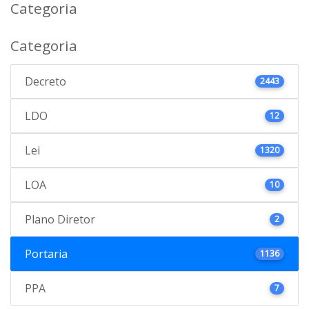
Categoria
Categoria
Decreto
2443
LDO
12
Lei
1320
LOA
10
Plano Diretor
2
Portaria
1136
PPA
7