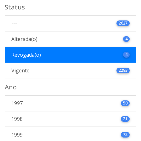
Status
---
2627
Alterada(o)
4
Revogada(o)
4
Vigente
2293
Ano
1997
50
1998
21
1999
72