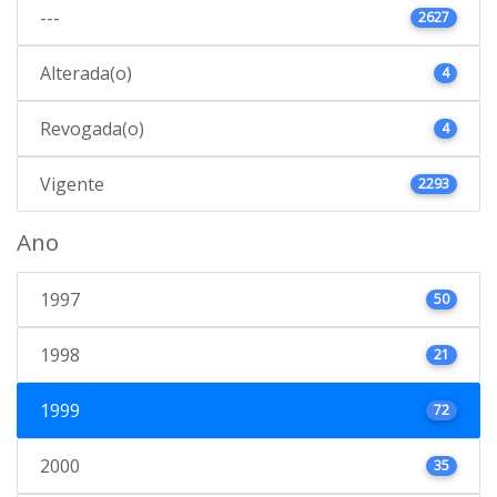
---
2627
Alterada(o)
4
Revogada(o)
4
Vigente
2293
Ano
1997
50
1998
21
1999
72
2000
35