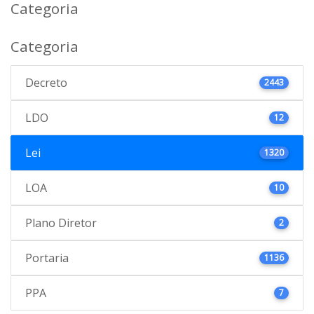
Categoria
Categoria
Decreto
2443
LDO
12
Lei
1320
LOA
10
Plano Diretor
2
Portaria
1136
PPA
7