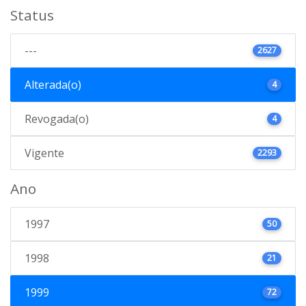
Status
---
2627
Alterada(o)
4
Revogada(o)
4
Vigente
2293
Ano
1997
50
1998
21
1999
72