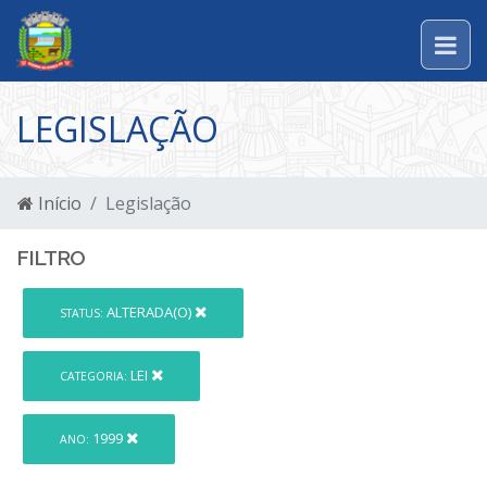
LEGISLAÇÃO
Início
Legislação
FILTRO
ALTERADA(O)
STATUS:
LEI
CATEGORIA:
1999
ANO: