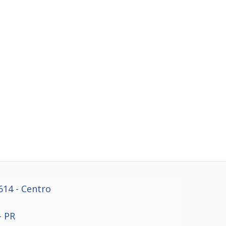
614
- Centro
- PR