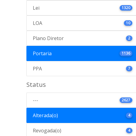
Lei
1320
LOA
10
Plano Diretor
2
Portaria
1136
PPA
7
Status
---
2627
Alterada(o)
4
Revogada(o)
4