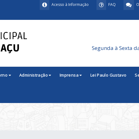
Acesso à Informação
FAQ
O
Segunda à Sexta d
erno
Administração
Imprensa
Lei Paulo Gustavo
S