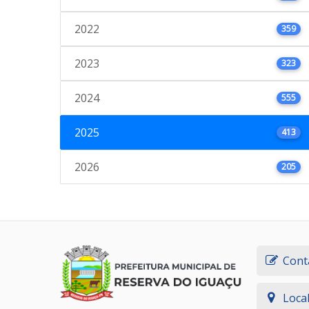
2022
359
2023
323
2024
555
2025
413
2026
205
Cont
Loca