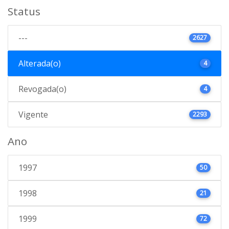
Status
---
2627
Alterada(o)
4
Revogada(o)
4
Vigente
2293
Ano
1997
50
1998
21
1999
72