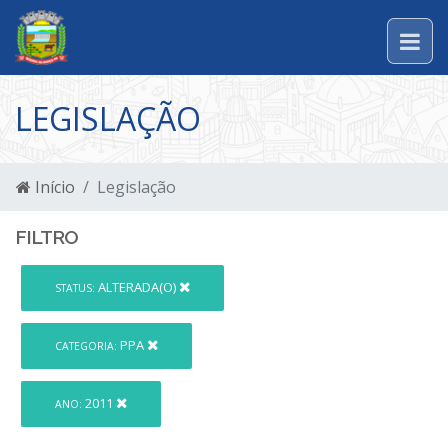
LEGISLAÇÃO
Início
Legislação
FILTRO
ALTERADA(O)
STATUS:
PPA
CATEGORIA:
2011
ANO: