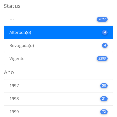
Status
---
2627
Alterada(o)
4
Revogada(o)
4
Vigente
2293
Ano
1997
50
1998
21
1999
72