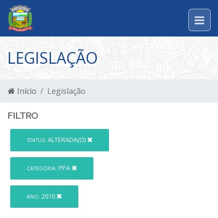
LEGISLAÇÃO
Início
Legislação
FILTRO
ALTERADA(O)
STATUS:
PPA
CATEGORIA:
2010
ANO: