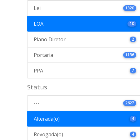
Lei
1320
LOA
10
Plano Diretor
2
Portaria
1136
PPA
7
Status
---
2627
Alterada(o)
4
Revogada(o)
4