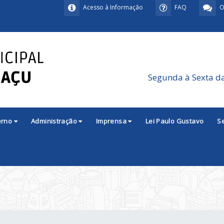
Acesso à Informação
FAQ
O
Segunda à Sexta d
erno
Administração
Imprensa
Lei Paulo Gustavo
S