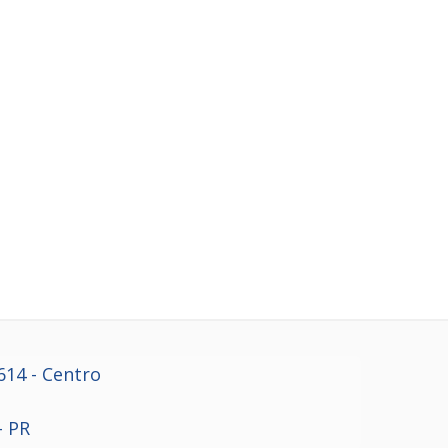
614
- Centro
- PR