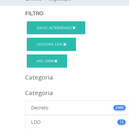
FILTRO
ALTERADA(O)
STATUS:
LOA
CATEGORIA:
2004
ANO:
Categoria
Categoria
Decreto
2443
LDO
12