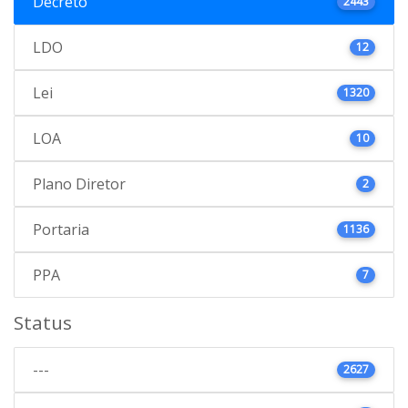
Decreto
2443
LDO
12
Lei
1320
LOA
10
Plano Diretor
2
Portaria
1136
PPA
7
Status
---
2627