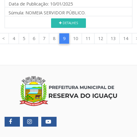
Data de Publicação:
10/01/2025
Súmula:
NOMEIA SERVIDOR PÚBLICO.
DETALHES
<
4
5
6
7
8
9
10
11
12
13
14