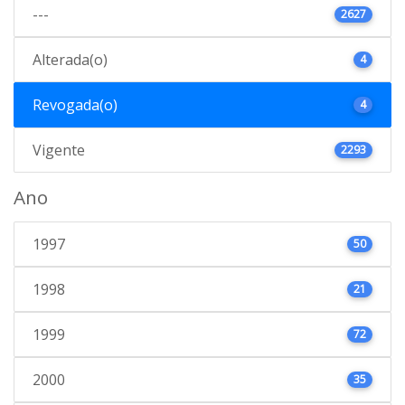
---
2627
Alterada(o)
4
Revogada(o)
4
Vigente
2293
Ano
1997
50
1998
21
1999
72
2000
35