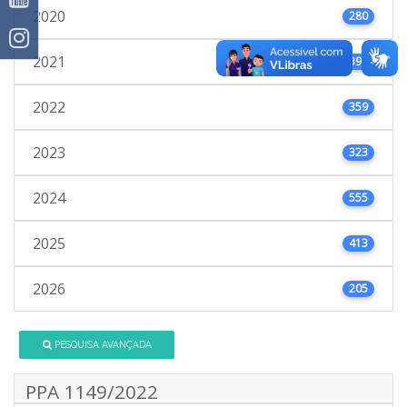
2020
280
2021
398
2022
359
2023
323
2024
555
2025
413
2026
205
PESQUISA AVANÇADA
PPA 1149/2022