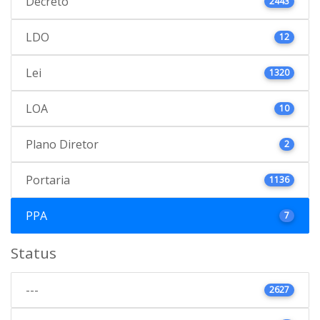
Decreto
2443
LDO
12
Lei
1320
LOA
10
Plano Diretor
2
Portaria
1136
PPA
7
Status
---
2627