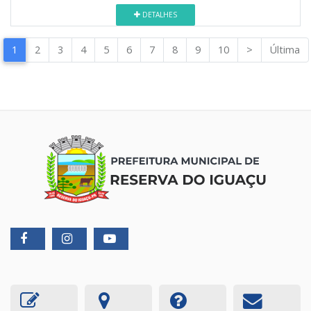
DETALHES
1
2
3
4
5
6
7
8
9
10
>
Última