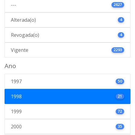
---
2627
Alterada(o)
4
Revogada(o)
4
Vigente
2293
Ano
1997
50
1998
21
1999
72
2000
35