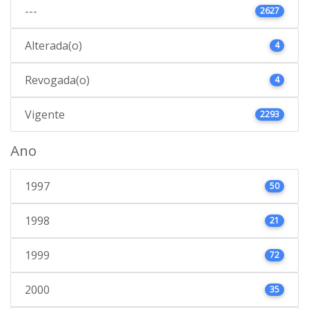
---
2627
Alterada(o)
4
Revogada(o)
4
Vigente
2293
Ano
1997
50
1998
21
1999
72
2000
35