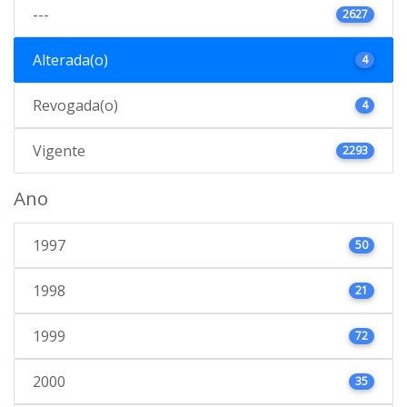
---
2627
Alterada(o)
4
Revogada(o)
4
Vigente
2293
Ano
1997
50
1998
21
1999
72
2000
35