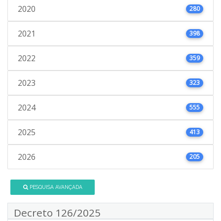
2020
280
2021
398
2022
359
2023
323
2024
555
2025
413
2026
205
PESQUISA AVANÇADA
Decreto 126/2025