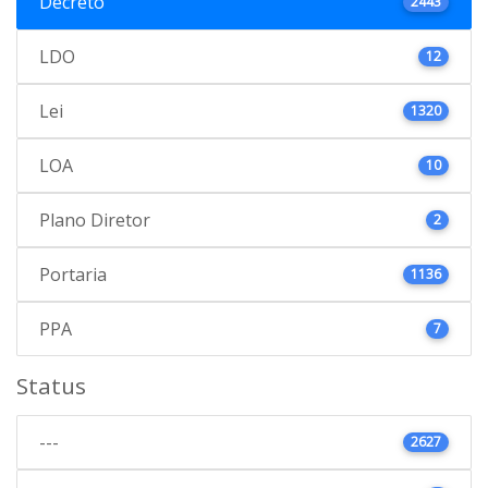
Decreto
2443
LDO
12
Lei
1320
LOA
10
Plano Diretor
2
Portaria
1136
PPA
7
Status
---
2627