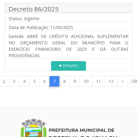
Decreto 86/2025
Status:
Vigente
Data de Publicação:
11/03/2025
Súmula:
ABRE DE CRÉDITO ADICIONAL SUPLEMENTAR
NO ORÇAMENTO GERAL DO MUNICÍPIO PARA O
EXERCÍCIO FINANCEIRO DE 2025 E DÁ OUTRAS
PROVIDÊNCIAS.
DETALHES
2
3
4
5
6
7
8
9
10
11
12
>
Úl