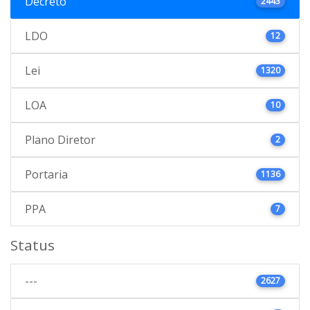
Decreto
2443
LDO
12
Lei
1320
LOA
10
Plano Diretor
2
Portaria
1136
PPA
7
Status
---
2627