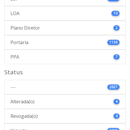
LOA
10
Plano Diretor
2
Portaria
1136
PPA
7
Status
---
2627
Alterada(o)
4
Revogada(o)
4