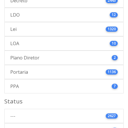
Decreto
2443
LDO
12
Lei
1320
LOA
10
Plano Diretor
2
Portaria
1136
PPA
7
Status
---
2627