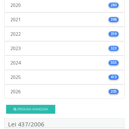
2020
280
2021
398
2022
359
2023
323
2024
555
2025
413
2026
205
PESQUISA AVANÇADA
Lei 437/2006