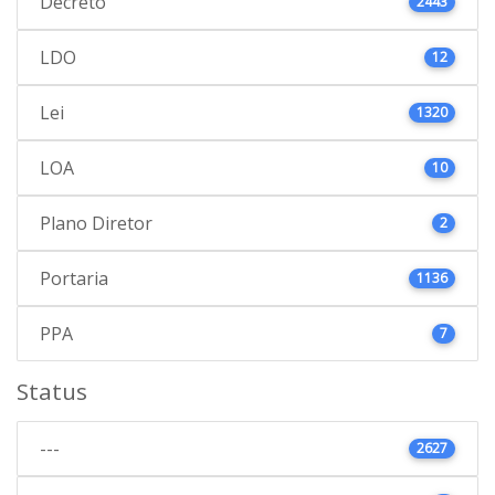
Decreto
2443
LDO
12
Lei
1320
LOA
10
Plano Diretor
2
Portaria
1136
PPA
7
Status
---
2627