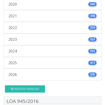
2020
280
2021
398
2022
359
2023
323
2024
555
2025
413
2026
205
PESQUISA AVANÇADA
LOA 945/2016