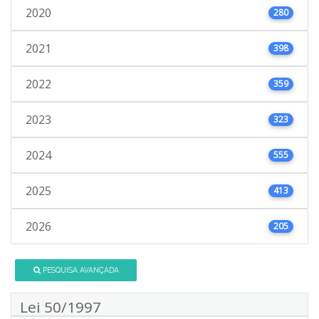
2020
280
2021
398
2022
359
2023
323
2024
555
2025
413
2026
205
PESQUISA AVANÇADA
Lei 50/1997