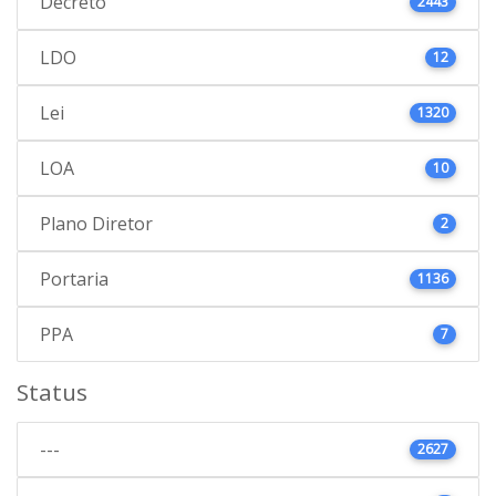
Decreto
2443
LDO
12
Lei
1320
LOA
10
Plano Diretor
2
Portaria
1136
PPA
7
Status
---
2627