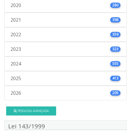
2020
280
2021
398
2022
359
2023
323
2024
555
2025
413
2026
205
PESQUISA AVANÇADA
Lei 143/1999