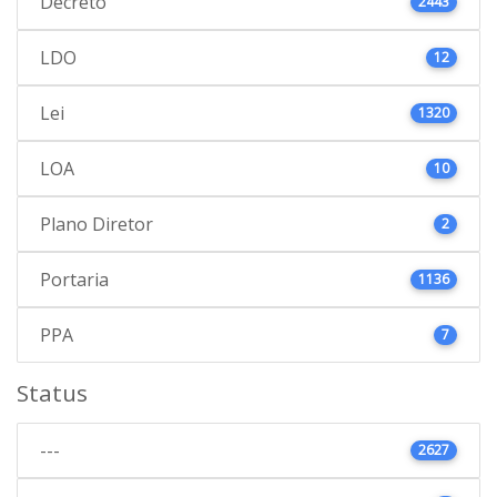
Decreto
2443
LDO
12
Lei
1320
LOA
10
Plano Diretor
2
Portaria
1136
PPA
7
Status
---
2627