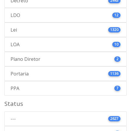
Decreto
2443
LDO
12
Lei
1320
LOA
10
Plano Diretor
2
Portaria
1136
PPA
7
Status
---
2627