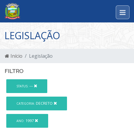
LEGISLAÇÃO
Início
Legislação
FILTRO
---
STATUS:
DECRETO
CATEGORIA:
1997
ANO: