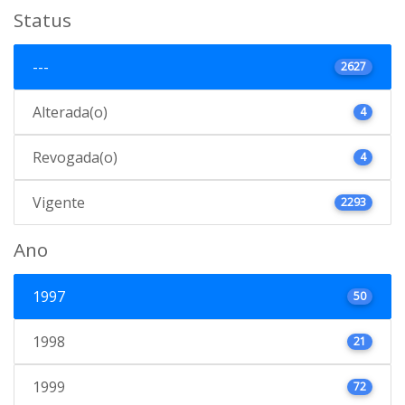
Status
---
2627
Alterada(o)
4
Revogada(o)
4
Vigente
2293
Ano
1997
50
1998
21
1999
72