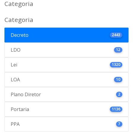
Categoria
Categoria
Decreto
2443
LDO
12
Lei
1320
LOA
10
Plano Diretor
2
Portaria
1136
PPA
7