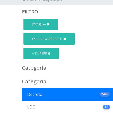
FILTRO
---
STATUS:
DECRETO
CATEGORIA:
1998
ANO:
Categoria
Categoria
Decreto
2443
LDO
12