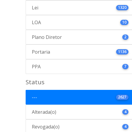
Lei
1320
LOA
10
Plano Diretor
2
Portaria
1136
PPA
7
Status
---
2627
Alterada(o)
4
Revogada(o)
4