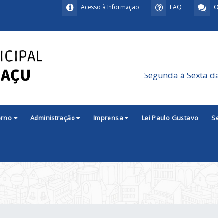
Acesso à Informação
FAQ
O
Segunda à Sexta d
erno
Administração
Imprensa
Lei Paulo Gustavo
S