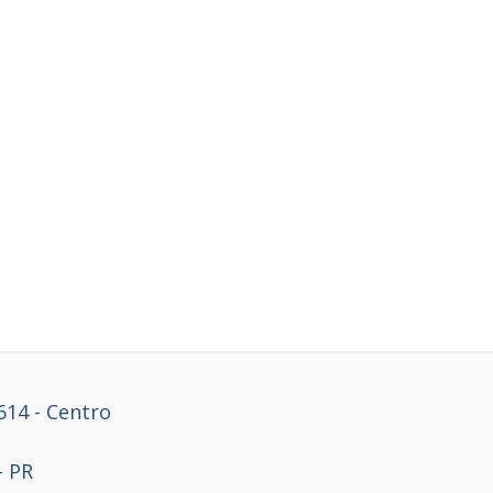
614
- Centro
- PR