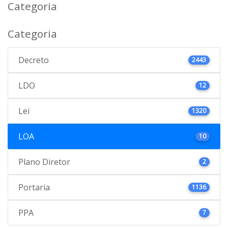
Categoria
Categoria
Decreto
2443
LDO
12
Lei
1320
LOA
10
Plano Diretor
2
Portaria
1136
PPA
7