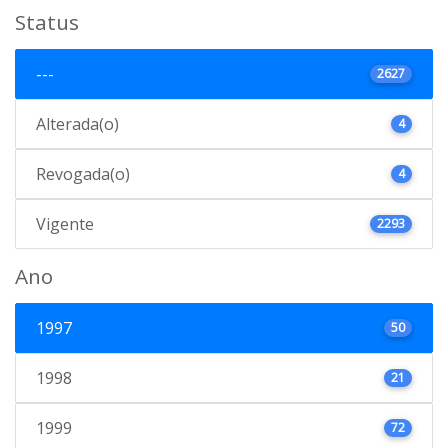
Status
---
2627
Alterada(o)
4
Revogada(o)
4
Vigente
2293
Ano
1997
50
1998
21
1999
72