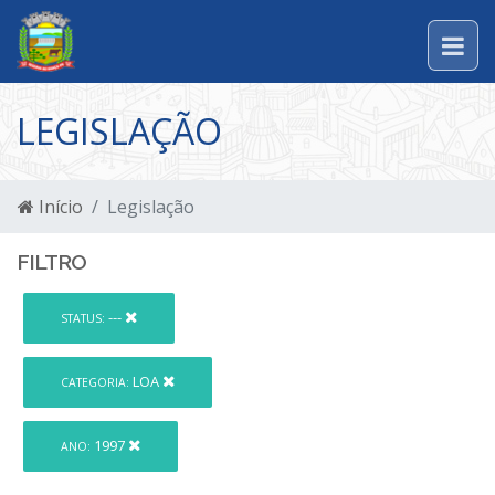
LEGISLAÇÃO
Início
Legislação
FILTRO
---
STATUS:
LOA
CATEGORIA:
1997
ANO: