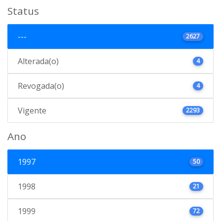
Status
---
2627
Alterada(o)
4
Revogada(o)
4
Vigente
2293
Ano
1997
50
1998
21
1999
72