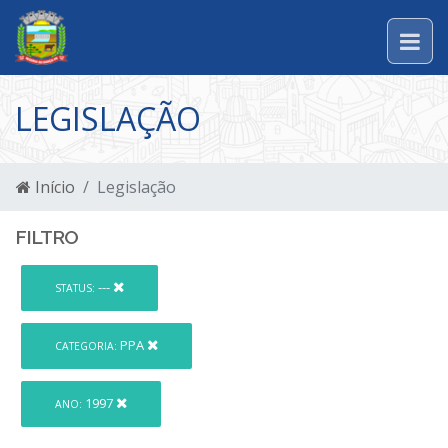
LEGISLAÇÃO
Início
Legislação
FILTRO
---
STATUS:
PPA
CATEGORIA:
1997
ANO: