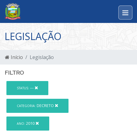
LEGISLAÇÃO
Início
Legislação
FILTRO
---
STATUS:
DECRETO
CATEGORIA:
2010
ANO: