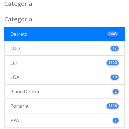
Categoria
Categoria
Decreto
2443
LDO
12
Lei
1320
LOA
10
Plano Diretor
2
Portaria
1136
PPA
7