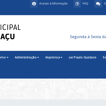
Acesso à Informação
FAQ
O
Segunda à Sexta d
erno
Administração
Imprensa
Lei Paulo Gustavo
S