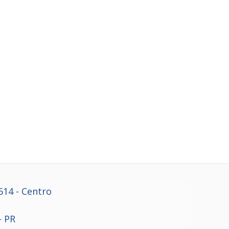
614
- Centro
- PR