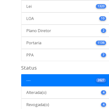
Lei
1320
LOA
10
Plano Diretor
2
Portaria
1136
PPA
7
Status
---
2627
Alterada(o)
4
Revogada(o)
4