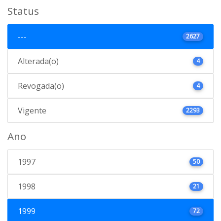
Status
---
2627
Alterada(o)
4
Revogada(o)
4
Vigente
2293
Ano
1997
50
1998
21
1999
72