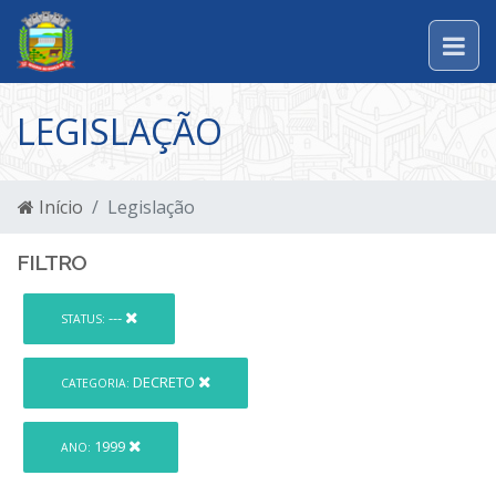
LEGISLAÇÃO
Início
Legislação
FILTRO
---
STATUS:
DECRETO
CATEGORIA:
1999
ANO: