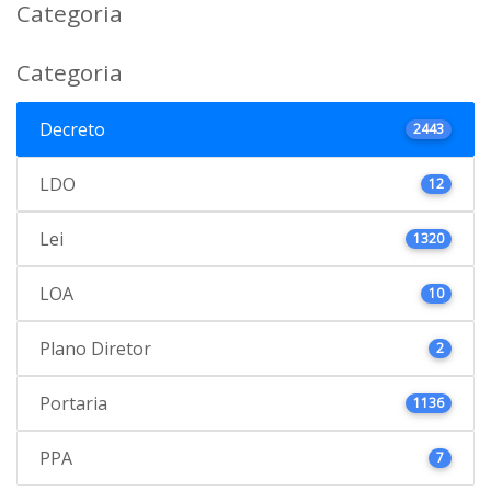
Categoria
Categoria
Decreto
2443
LDO
12
Lei
1320
LOA
10
Plano Diretor
2
Portaria
1136
PPA
7