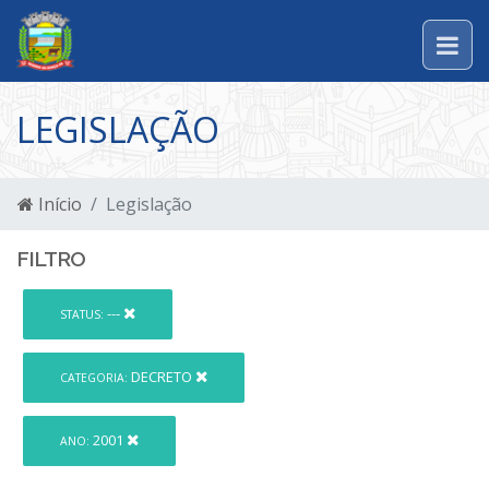
LEGISLAÇÃO
Início
Legislação
FILTRO
---
STATUS:
DECRETO
CATEGORIA:
2001
ANO: