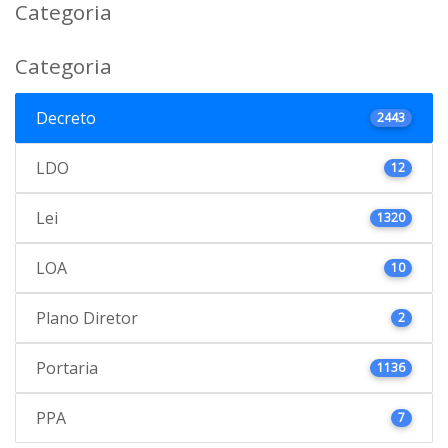
Categoria
Categoria
Decreto
2443
LDO
12
Lei
1320
LOA
10
Plano Diretor
2
Portaria
1136
PPA
7